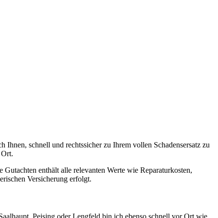
h Ihnen, schnell und rechtssicher zu Ihrem vollen Schadensersatz zu
 Ort.
Gutachten enthält alle relevanten Werte wie Reparaturkosten,
erischen Versicherung erfolgt.
aalhaupt, Peising oder Lengfeld bin ich ebenso schnell vor Ort wie