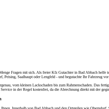
enge Fragen mit sich. Als freier Kfz Gutachter in Bad Abbach helfe ic
, Peising, Saalhaupt oder Lengfeld - und begutachte Ihr Fahrzeug vor
rgenau, vom kleinen Lackschaden bis zum Rahmenschaden. Das fertige 
Service in der Regel kostenfrei, da die Abrechnung direkt mit der gegn
m
u Ihnen. Innerhalb von Bad Abbach und den Ortsteilen wie Oberndorf, S