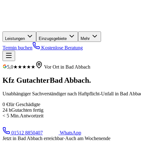
Leistungen
Einzugsgebiete
Mehr
Termin buchen
Kostenlose Beratung
5,0
★★★★★
Vor Ort in
Bad Abbach
Kfz Gutachter
Bad Abbach
.
Unabhängiger Sachverständiger nach Haftpflicht-Unfall in
Bad Abba
0 €
für Geschädigte
24 h
Gutachten fertig
< 5 Min.
Antwortzeit
01512 8850407
WhatsApp
Jetzt in
Bad Abbach
erreichbar
·
Auch am Wochenende