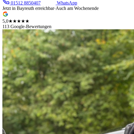
01512 8850407
WhatsApp
Jetzt in
Bayreuth
erreichbar
·
Auch am Wochenende
5,0
★★★★★
113 Google-Bewertungen