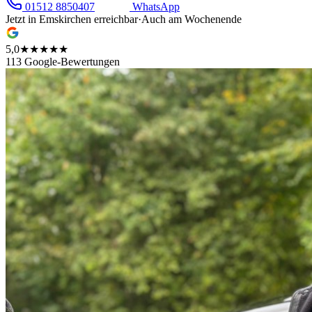
01512 8850407
WhatsApp
Jetzt in
Emskirchen
erreichbar
·
Auch am Wochenende
5,0
★★★★★
113 Google-Bewertungen