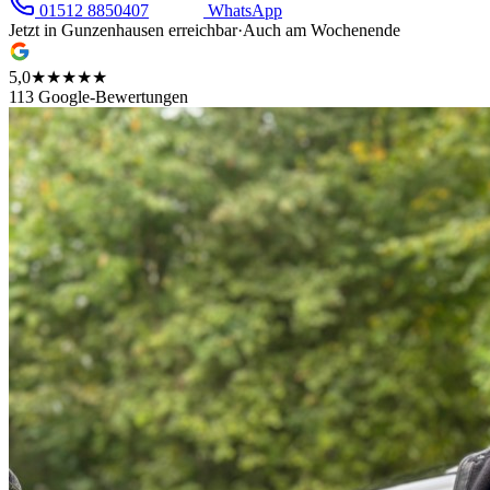
01512 8850407
WhatsApp
Jetzt in
Gunzenhausen
erreichbar
·
Auch am Wochenende
5,0
★★★★★
113 Google-Bewertungen