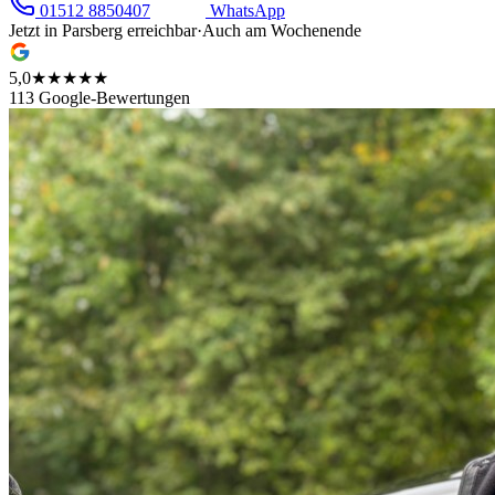
01512 8850407
WhatsApp
Jetzt in
Parsberg
erreichbar
·
Auch am Wochenende
5,0
★★★★★
113 Google-Bewertungen