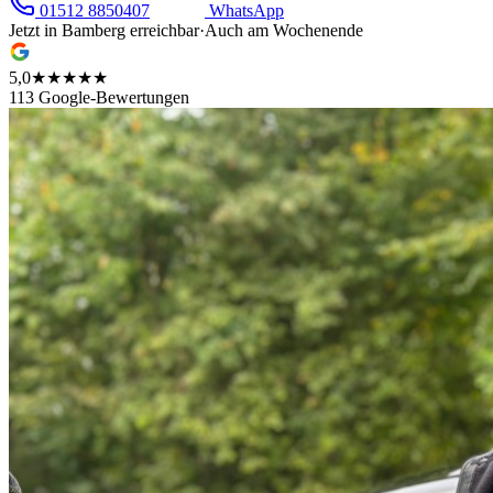
01512 8850407
WhatsApp
Jetzt in
Bamberg
erreichbar
·
Auch am Wochenende
5,0
★★★★★
113 Google-Bewertungen