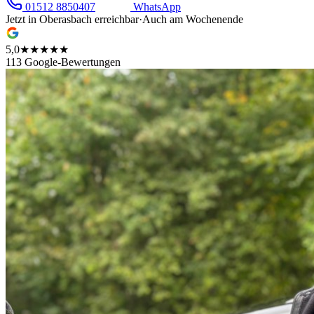
01512 8850407
WhatsApp
Jetzt in
Oberasbach
erreichbar
·
Auch am Wochenende
5,0
★★★★★
113 Google-Bewertungen