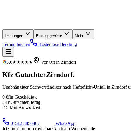
Leistungen
Einzugsgebiete
Mehr
Termin buchen
Kostenlose Beratung
5,0
★★★★★
Vor Ort in
Zirndorf
Kfz Gutachter
Zirndorf
.
Unabhängiger Sachverständiger nach Haftpflicht-Unfall in
Zirndorf
un
0 €
für Geschädigte
24 h
Gutachten fertig
< 5 Min.
Antwortzeit
01512 8850407
WhatsApp
Jetzt in
Zirndorf
erreichbar
·
Auch am Wochenende